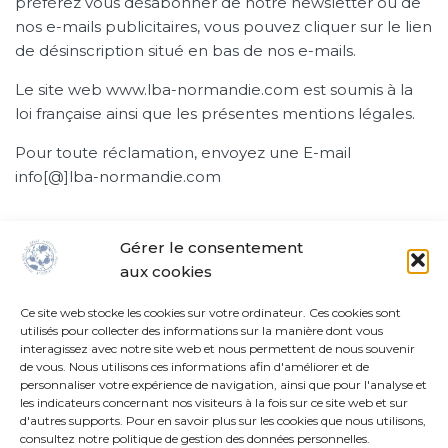
préférez vous désabonner de notre newsletter ou de
nos e-mails publicitaires, vous pouvez cliquer sur le lien
de désinscription situé en bas de nos e-mails.
Le site web www.lba-normandie.com est soumis à la
loi française ainsi que les présentes mentions légales.
Pour toute réclamation, envoyez une E-mail
info[@]lba-normandie.com
Gérer le consentement
aux cookies
18, rue de Vaucelles 14130 Pont-l'Évêque
+33 (0)6.98.30.11.25
Ce site web stocke les cookies sur votre ordinateur. Ces cookies sont
utilisés pour collecter des informations sur la manière dont vous
info@lba-normandie.com
interagissez avec notre site web et nous permettent de nous souvenir
de vous. Nous utilisons ces informations afin d'améliorer et de
personnaliser votre expérience de navigation, ainsi que pour l'analyse et
les indicateurs concernant nos visiteurs à la fois sur ce site web et sur
Chargement en cours...
d'autres supports. Pour en savoir plus sur les cookies que nous utilisons,
consultez notre politique de gestion des données personnelles.