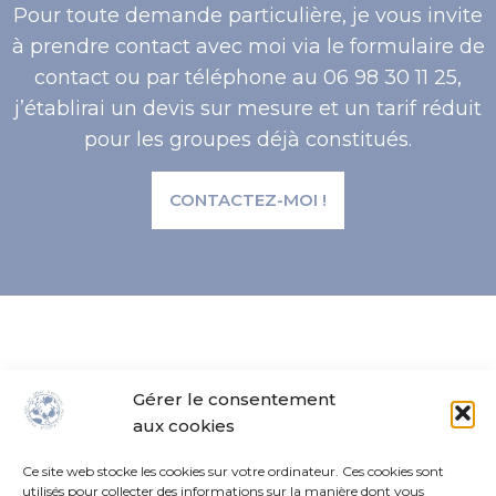
Pour toute demande particulière, je vous invite
à prendre contact avec moi via le formulaire de
contact ou par téléphone au 06 98 30 11 25,
j’établirai un devis sur mesure et un tarif réduit
pour les groupes déjà constitués.
CONTACTEZ-MOI !
Gérer le consentement
aux cookies
18, rue de Vaucelles 14130 Pont-l'Évêque
+33 (0)6.98.30.11.25
Ce site web stocke les cookies sur votre ordinateur. Ces cookies sont
utilisés pour collecter des informations sur la manière dont vous